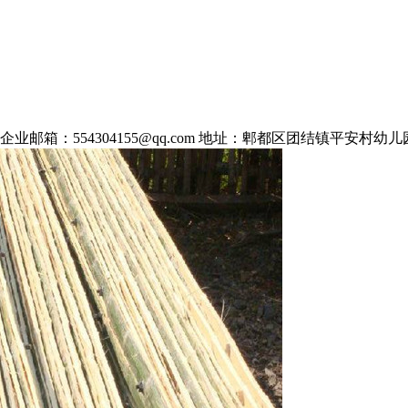
企业邮箱：554304155@qq.com 地址：郫都区团结镇平安村